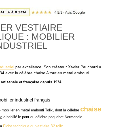
ER VESTIAIRE
IQUE : MOBILIER
NDUSTRIEL
dustriel
par excellence. Son créateur Xavier Pauchard a
34 avec la célèbre chaise A tout en métal embouti.
 artisanale et française depuis 1934
obilier industriel français
chaise
 mobilier en métal embouti Tolix, dont la célèbre
ue
a habillé le pont du c
élèbre paquebot Normandie.
la
Fiche technique du vestiaire B2 tolix