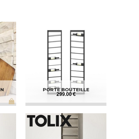
IN
PORTE BOUTEILLE
299
.00
€