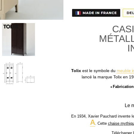
CASI
MÉTALL
I
Tolix
est le symbole du
meuble in
lancé la marque Tolix en 19
Fabrication
Le m
En 1934, Xavier Pauchard invente le
A
.
Cette
chaise mythiq
Télécharger 