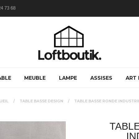
24 73 68
ABLE
MEUBLE
LAMPE
ASSISES
ART 
UEIL
TABLE BASSE DESIGN
TABLE BASSE RONDE INDUSTRI
TABL
IN