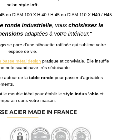
salon
style loft.
H45 ou DIAM 100 X H 40 / H 45 ou DIAM 110 X H40 / H45
e ronde industrielle
, vous
choisissez la
imensions
adaptées à votre intérieur."
ign
se pare d’une silhouette raffinée qui sublime votre
espace de vie.
e basse métal design
pratique et conviviale. Elle insuffle
e note scandinave très séduisante.
re autour de la
table ronde
pour passer d'agréables
moments.
t le meuble idéal pour établir le
style indus ‘chic
et
emporain dans votre maison.
SE ACIER MADE IN FRANCE