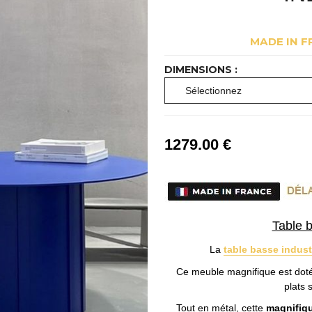
MADE IN F
DIMENSIONS :
1279
.00
€
Table b
La
table basse industr
Ce meuble magnifique est doté 
plats 
Tout en métal, cette
magnifiq