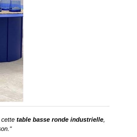
z cette
table basse ronde industrielle
,
son."