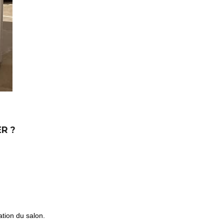
ER
?
tion du salon.