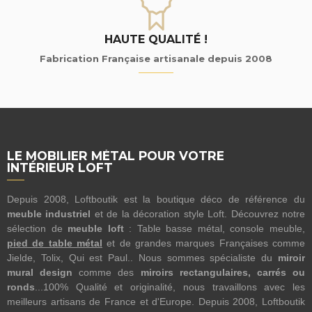
HAUTE QUALITÉ !
Fabrication Française artisanale depuis 2008
LE MOBILIER MÉTAL POUR VOTRE
INTÉRIEUR LOFT
Depuis 2008, Loftboutik est la boutique déco de référence du
meuble industriel
et de la décoration style Loft. Découvrez notre
sélection de
meuble loft
: Table basse métal, console meuble,
pied de table métal
et de grandes marques Françaises comme
Jielde, Tolix, Qui est Paul.. Nous sommes spécialiste du
miroir
mural design
comme des
miroirs rectangulaires, carrés ou
ronds
...100% Qualité et originalité, nous travaillons avec les
meilleurs artisans de France et d'Europe. Depuis 2008, Loftboutik