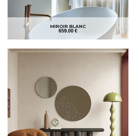
MIROIR BLANC
659
.00
€