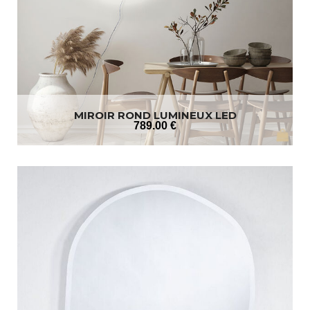
MIROIR ROND LUMINEUX LED
789
.00
€