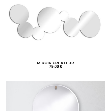
MIROIR CREATEUR
79
.00
€