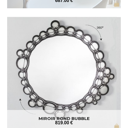
687
.00
€
MIROIR ROND BUBBLE
819
.00
€