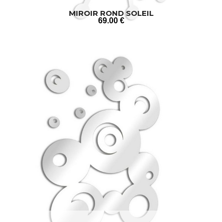
MIROIR ROND SOLEIL
69
.00
€