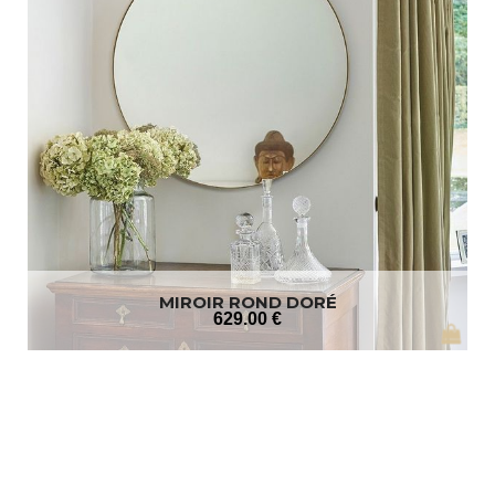
MIROIR ROND DORÉ
629
.00
€