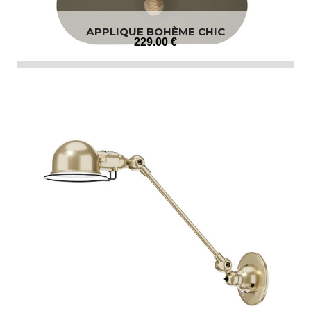
APPLIQUE BOHÈME CHIC
229
.00
€