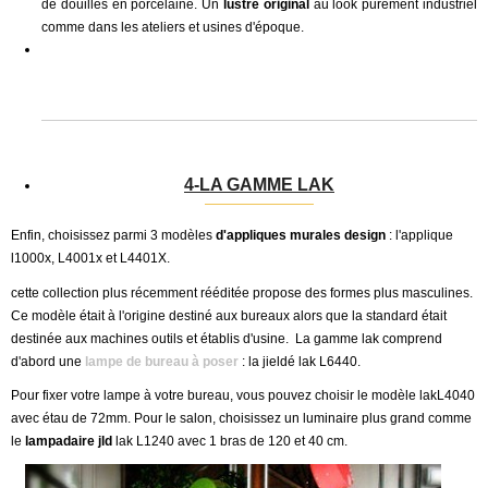
de douilles en porcelaine.
Un
lustre original
au look purement industriel
comme dans les ateliers et usines d'époque.
4-LA GAMME LAK
Enfin, choisissez parmi 3 modèles
d'appliques murales design
: l'applique
l1000x, L4001x et L4401X.
cette collection plus récemment rééditée propose des formes plus masculines.
Ce modèle était à l'origine destiné aux bureaux alors que la standard était
destinée aux machines outils et établis d'usine.
La gamme lak comprend
d'abord une
lampe de bureau à poser
: la jieldé lak L6440.
Pour fixer votre lampe à votre bureau, vous pouvez choisir le modèle lakL4040
avec étau de 72mm. Pour le salon, choisissez un luminaire plus grand comme
le
lampadaire jld
lak L1240 avec 1 bras de 120 et 40 cm.