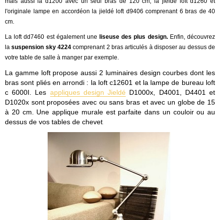
mais aussi la d1200 avec un seul bras de 120 cm, la jieldé loft d1260 et
l'originale lampe en accordéon la jieldé loft d9406 comprenant 6 bras de 40
cm.
La loft dd7460 est également une
liseuse des plus design.
Enfin, découvrez
la
suspension sky 4224
comprenant 2 bras articulés à disposer au dessus de
votre table de salle à manger par exemple.
La gamme loft propose aussi 2 luminaires design courbes dont les
bras sont pliés en arrondi : la loft c12601 et la lampe de bureau loft
c 6000I. Les
appliques design Jieldé
D1000x, D4001, D4401 et
D1020x sont proposées avec ou sans bras et avec un globe de 15
à 20 cm. Une applique murale est parfaite dans un couloir ou au
dessus de vos tables de chevet
.