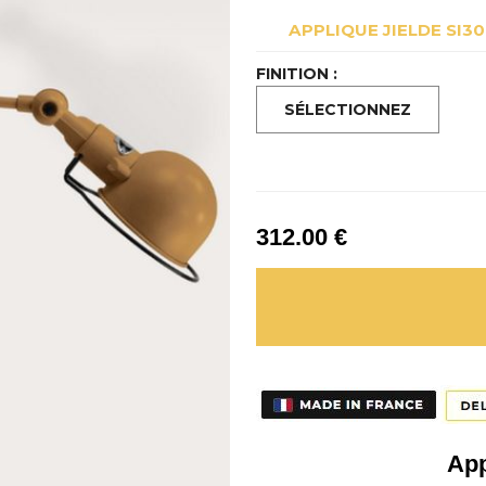
APPLIQUE JIELDE SI3
FINITION :
312
.00
€
App