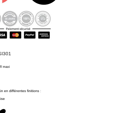
I301
W maxi
 en différentes finitions :
aise