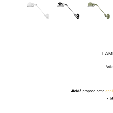
LAM
-
Artic
Jieldé
propose cette
appl
16