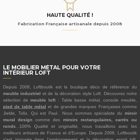
HAUTE QUALITÉ !
Fabrication Française artisanale depuis 2008
LE MOBILIER MÉTAL POUR VOTRE
INTÉRIEUR LOFT
Depuis 2008, Loftboutik est la boutique déco de référence du
meuble industriel
et de la décoration style Loft. Découvrez notre
sélection de
meuble loft
: Table basse métal, console meuble,
pied de table métal
et de grandes marques Françaises comme
Jielde, Tolix, Qui est Paul.. Nous sommes spécialiste du
miroir
mural design
comme des
miroirs rectangulaires, carrés ou
ronds
...100% Qualité et originalité, nous travaillons avec les
meilleurs artisans de France et d'Europe. Depuis 2008, Loftboutik
s'est imposée dans l'aménagement et la décoration esprit loft.