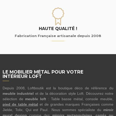
HAUTE QUALITÉ !
Fabrication Française artisanale depuis 2008
LE MOBILIER MÉTAL POUR VOTRE
INTÉRIEUR LOFT
Depuis 2008, Loftboutik est la boutique déco de référence du
meuble industriel
et de la décoration style Loft. Découvrez notre
sélection de
meuble loft
: Table basse métal, console meuble,
pied de table métal
et de grandes marques Françaises comme
Jielde, Tolix, Qui est Paul.. Nous sommes spécialiste du
miroir
mural design
comme des
miroirs rectangulaires, carrés ou