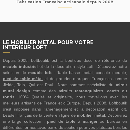
Fabrication Française artisanale depuis 2008
LE MOBILIER MÉTAL POUR VOTRE
INTÉRIEUR LOFT
Depuis 2008, Loftboutik est la boutique déco de référence du
meuble industriel
et de la décoration style Loft. Découvrez notre
sélection de
meuble loft
: Table basse métal, console meuble,
pied de table métal
et de grandes marques Françaises comme
Jielde, Tolix, Qui est Paul.. Nous sommes spécialiste du
miroir
mural design
comme des
miroirs rectangulaires, carrés ou
ronds
...100% Qualité et originalité, nous travaillons avec les
meilleurs artisans de France et d'Europe. Depuis 2008, Loftboutik
s'est imposée dans l'aménagement et la décoration esprit loft.
Leader français de la vente en ligne de
mobilier métal
. Découvrez
une large collection :
pied de table à manger
ou bureau en
différentes formes avec barre de soutien pour vos plateaux bois les