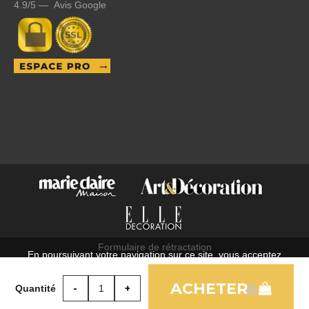
4.9/5 — Avis Google
Formulaire de rétractation
En poursuivant votre navigation sur ce site, vous acceptez
C.G.V.
l'utilisation de cookies à des fins statistiques et commerciales.
Mentions légales
Quantité
OK