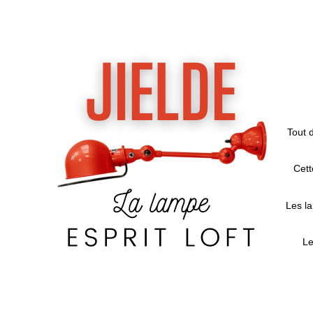
Tout d
Cet
Les la
L