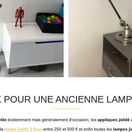
X POUR UNE ANCIENNE LAMPE
ulée
évidemment mais généralement d'occasion, les
appliques jieldé
a
la
lampe jielde 3 bras
entre 250 et 500 € et enfin toutes les
lampes ji