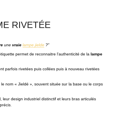
ME RIVETÉE
re
une
vraie
lampe jielde
?"
 étiquette permet de reconnaitre l'authenticité de la
lampe
ent parfois rivetées puis collées puis à nouveau rivetées
 le nom « Jieldé », souvent située sur la base ou le corps
eur design industriel distinctif et leurs bras articulés
précis.