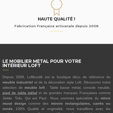
HAUTE QUALITÉ !
Fabrication Française artisanale depuis 2008
LE MOBILIER MÉTAL POUR VOTRE
INTÉRIEUR LOFT
Depuis 2008, Loftboutik est la boutique déco de référence du
meuble industriel
et de la décoration style Loft. Découvrez notre
sélection de
meuble loft
: Table basse métal, console meuble,
pied de table métal
et de grandes marques Françaises comme
Jielde, Tolix, Qui est Paul.. Nous sommes spécialiste du
miroir
mural design
comme des
miroirs rectangulaires, carrés ou
ronds
...100% Qualité et originalité, nous travaillons avec les