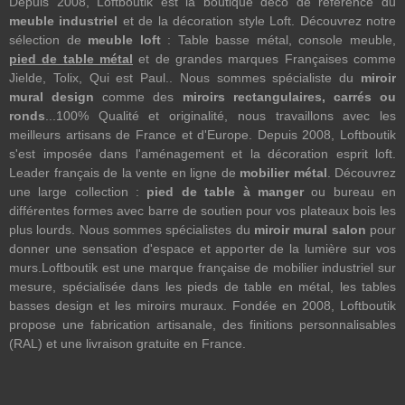
Depuis 2008, Loftboutik est la boutique déco de référence du
meuble industriel
et de la décoration style Loft. Découvrez notre
sélection de
meuble loft
: Table basse métal, console meuble,
pied de table métal
et de grandes marques Françaises comme
Jielde, Tolix, Qui est Paul.. Nous sommes spécialiste du
miroir
mural design
comme des
miroirs rectangulaires, carrés ou
ronds
...100% Qualité et originalité, nous travaillons avec les
meilleurs artisans de France et d'Europe. Depuis 2008, Loftboutik
s'est imposée dans l'aménagement et la décoration esprit loft.
Leader français de la vente en ligne de
mobilier métal
. Découvrez
une large collection :
pied de table à manger
ou bureau en
différentes formes avec barre de soutien pour vos plateaux bois les
plus lourds. Nous sommes spécialistes du
miroir mural salon
pour
donner une sensation d'espace et apporter de la lumière sur vos
murs.Loftboutik est une marque française de mobilier industriel sur
mesure, spécialisée dans les pieds de table en métal, les tables
basses design et les miroirs muraux. Fondée en 2008, Loftboutik
propose une fabrication artisanale, des finitions personnalisables
(RAL) et une livraison gratuite en France.