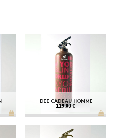
N
IDÉE CADEAU HOMME
119
.00
€