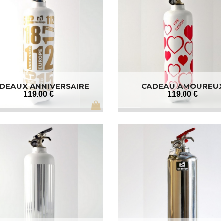
DEAUX ANNIVERSAIRE
CADEAU AMOUREU
119
.00
€
119
.00
€