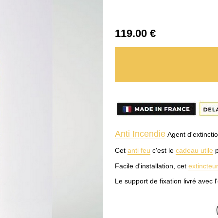
119
.00
€
Anti Incendie
Agent d'extincti
Cet
anti feu
c'est le
cadeau utile
p
Facile d'installation, cet
extincteu
Le support de fixation livré avec 