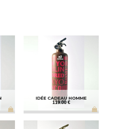
N
IDÉE CADEAU HOMME
119
.00
€