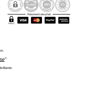
on.
ise
"
rillante.