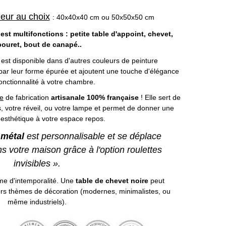
leur au choix
: 40x40x40 cm ou 50x50x50 cm
est multifonctions : petite table d'appoint, chevet,
bouret, bout de canapé..
 est disponible dans d'autres couleurs de peinture
 par leur forme épurée et ajoutent une touche d'élégance
fonctionnalité à votre chambre.
te
de fabrication
artisanale 100% française
! Elle sert de
s, votre réveil, ou votre lampe et permet de donner une
esthétique à votre espace repos.
t métal
est personnalisable et se déplace
ns votre maison grâce à l'option roulettes
invisibles ».
me d'intemporalité. Une
table de chevet noire
peut
vers thèmes de décoration (modernes, minimalistes, ou
même industriels).