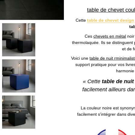
table de chevet cou
Cette
table de chevet design
ta
Ces
chevets en métal
noir
thermolaquée. Ils se distinguent
et de 
Voici une
table de nuit rminimalis
support pratique pour vos livre
harmonie 
« Cette
table de nui
facilement ailleurs da
La couleur noire est synony
facilement s'intégrer dans di