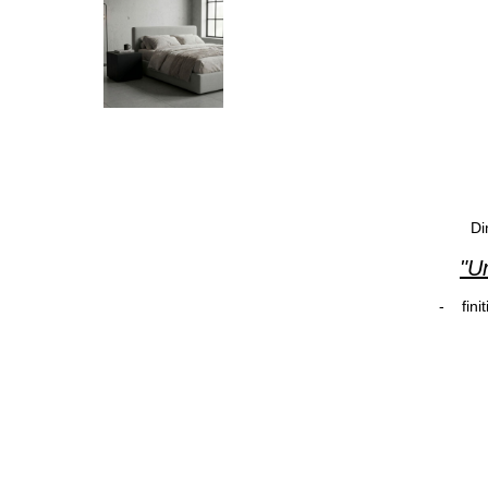
Di
"Un
- finiti