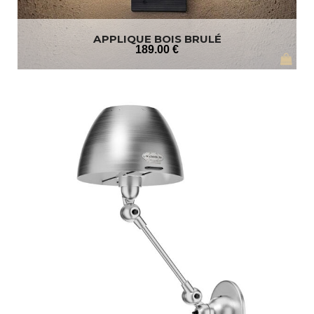
APPLIQUE BOIS BRULÉ
189
.00
€