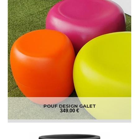
POUF DESIGN GALET
349
.00
€