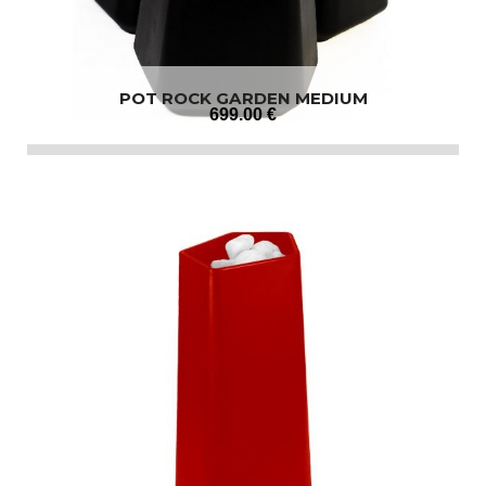
POT ROCK GARDEN MEDIUM
699
.00
€