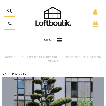
MENU
ACCUEIL
POT DE FLEURS XXL
POT DE FLEUR DESIGN
GÉANT
Réf. : 11577712