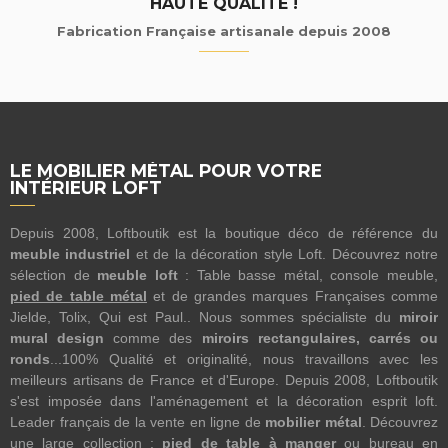
HAUTE QUALITÉ !
Fabrication Française artisanale depuis 2008
LE MOBILIER MÉTAL POUR VOTRE
INTÉRIEUR LOFT
Depuis 2008, Loftboutik est la boutique déco de référence du
meuble industriel
et de la décoration style Loft. Découvrez notre
sélection de
meuble loft
: Table basse métal, console meuble,
pied de table métal
et de grandes marques Françaises comme
Jielde, Tolix, Qui est Paul.. Nous sommes spécialiste du
miroir
mural design
comme des
miroirs rectangulaires, carrés ou
ronds
...100% Qualité et originalité, nous travaillons avec les
meilleurs artisans de France et d'Europe. Depuis 2008, Loftboutik
s'est imposée dans l'aménagement et la décoration esprit loft.
Leader français de la vente en ligne de
mobilier métal
. Découvrez
une large collection :
pied de table à manger
ou bureau en