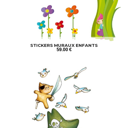
STICKERS MURAUX ENFANTS
59
.00
€