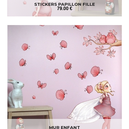
STICKERS PAPILLON FILLE
79
.00
€
MUR ENFANT