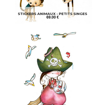
STICKERS ANIMAUX - PETITS SINGES
69
.00
€