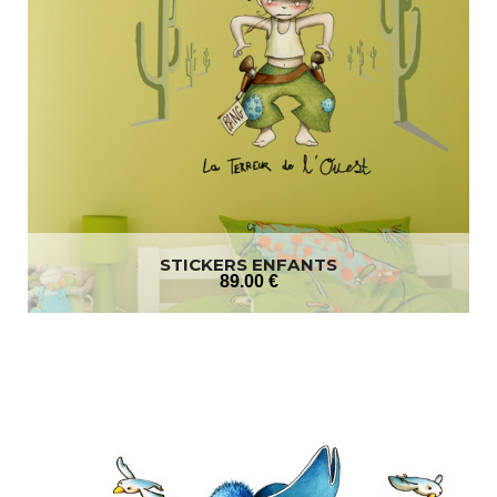
STICKERS ENFANTS
89
.00
€