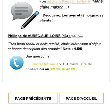
(Marie
- Les
articles de Presse sur Loftboutik
claire maison ...)
Découvrez Les avis et témoignages
clients :
Philippe de AUREC-SUR-LOIRE (43) :
Toile photo
"Très beau rendu et belle qualité, choix intéressant d'objets
et bonne description des produits"
Note : 4.5/5
Une question ?
Contactez nous
via le
formulaire de
contact
ou au
09 53 16 42 09.