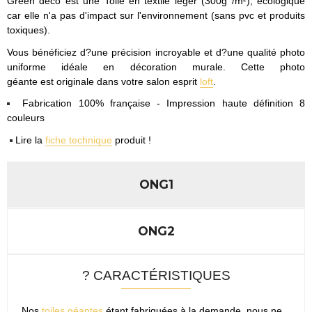
Green déco est une Toile en textile léger (300g /m²), écologique
car elle n'a pas d'impact sur l'environnement (sans pvc et produits
toxiques).
Vous bénéficiez d?une précision incroyable et d?une qualité photo
uniforme idéale en décoration murale. Cette photo
géante est originale dans votre salon esprit
loft
.
Fabrication 100% française - Impression haute définition 8
couleurs
Lire la
fiche technique
produit !
ONG1
ONG2
? CARACTÉRISTIQUES
Nos
toiles géantes
étant fabriquées à la demande, nous ne