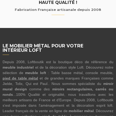
HAUTE QUALITÉ !
Fabrication Française artisanale depuis 2008
LE MOBILIER MÉTAL POUR VOTRE
INTÉRIEUR LOFT
Depuis 2008, Loftboutik est la boutique déco de référence du
meuble industriel
et de la décoration style Loft. Découvrez notre
sélection de
meuble loft
: Table basse métal, console meuble,
pied de table métal
et de grandes marques Françaises comme
Jielde, Tolix, Qui est Paul.. Nous sommes spécialiste du
miroir
mural design
comme des
miroirs rectangulaires, carrés ou
ronds
...100% Qualité et originalité, nous travaillons avec les
meilleurs artisans de France et d'Europe. Depuis 2008, Loftboutik
s'est imposée dans l'aménagement et la décoration esprit loft.
Leader français de la vente en ligne de
mobilier métal
. Découvrez