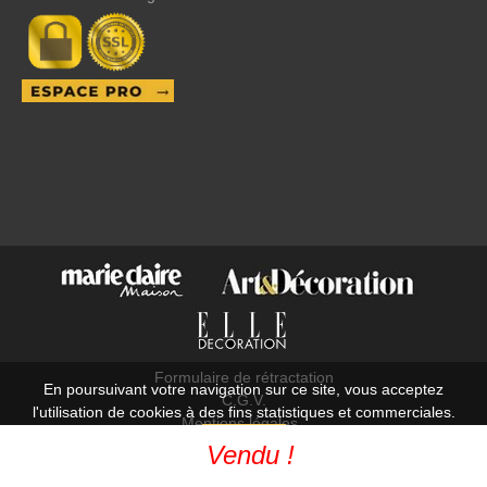
Formulaire de rétractation
En poursuivant votre navigation sur ce site, vous acceptez
C.G.V.
l'utilisation de cookies à des fins statistiques et commerciales.
Mentions légales
OK
Vendu !