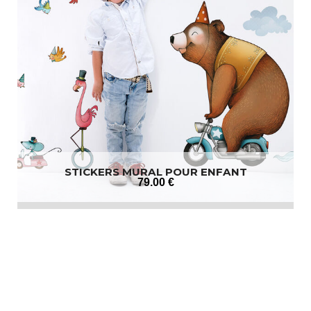
STICKERS MURAL POUR ENFANT
79
.00
€