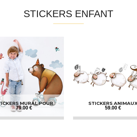
STICKERS ENFANT
TICKERS MURAL POUR
STICKERS ANIMAU
ENFANT
79
.00
€
59
.00
€