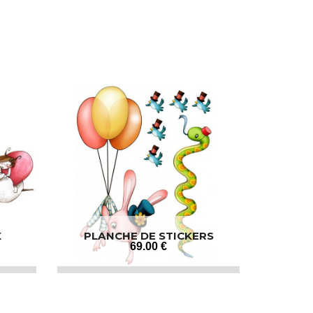
X
PLANCHE DE STICKERS
MURAUX POUR ENFANT
69
.00
€