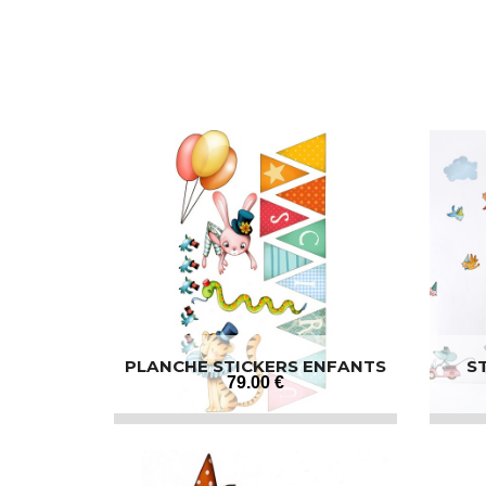
PLANCHE STICKERS ENFANTS
S
79
.00
€