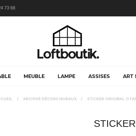
24 73 68
ABLE
MEUBLE
LAMPE
ASSISES
ART 
CCUEIL
ARCHIVE DÉCORS MURAUX
STICKER ORIGINAL OTA
STICKER