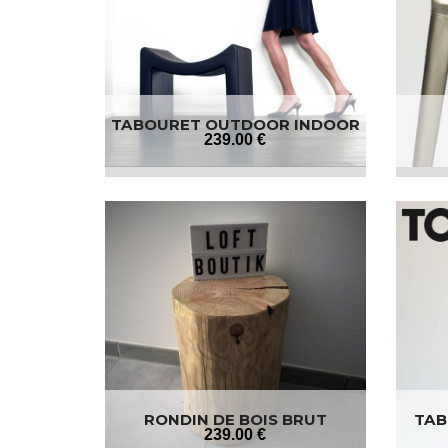
TABOURET OUTDOOR INDOOR
239
.00
€
RONDIN DE BOIS BRUT
TAB
239
.00
€