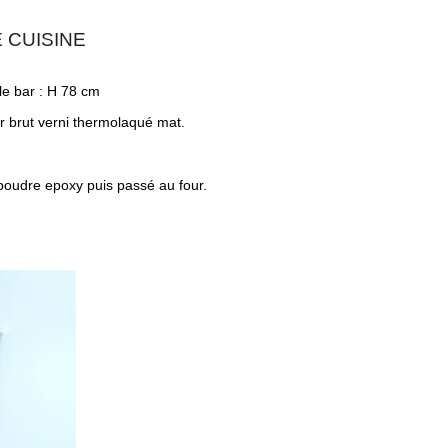
 CUISINE
le bar : H 78 cm
r brut verni thermolaqué mat.
poudre epoxy puis passé au four.