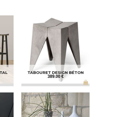
TAL
TABOURET DESIGN BÉTON
389
.00
€