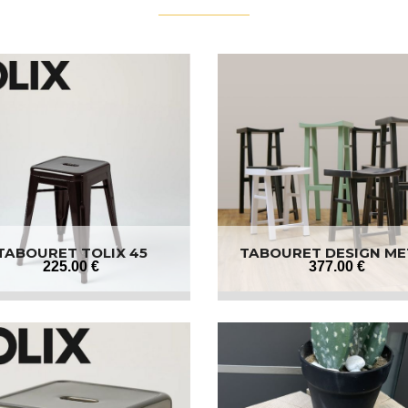
TABOURET TOLIX 45
TABOURET DESIGN ME
225
.00
€
377
.00
€