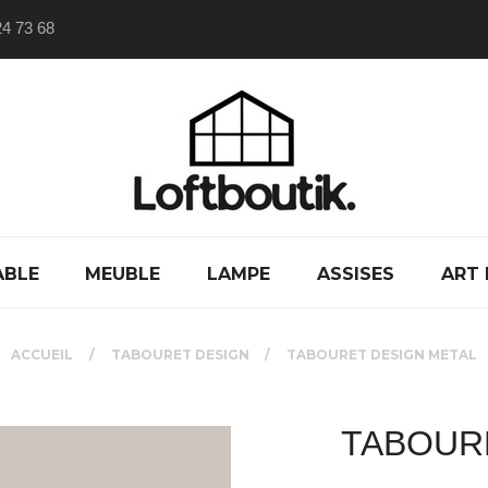
24 73 68
ABLE
MEUBLE
LAMPE
ASSISES
ART 
ACCUEIL
TABOURET DESIGN
TABOURET DESIGN METAL
TABOUR