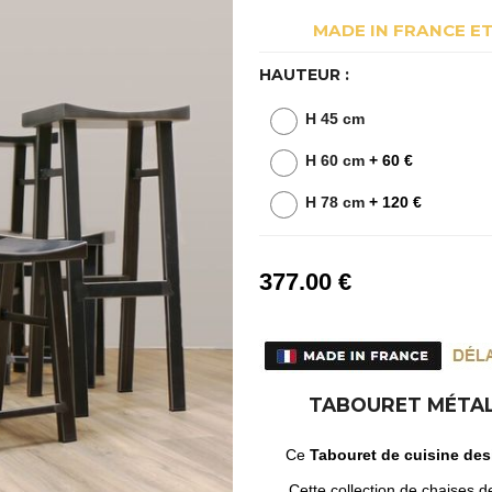
MADE IN FRANCE E
HAUTEUR :
H 45 cm
H 60 cm
+ 60 €
H 78 cm
+ 120 €
377
.00
€
TABOURET MÉTAL D
Ce
Tabouret de cuisine des
Cette collection de chaises de