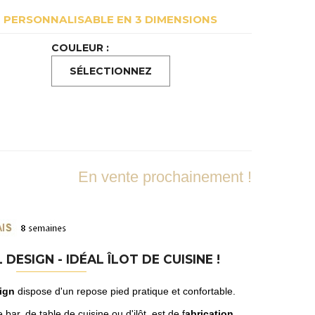
T PERSONNALISABLE EN 3 DIMENSIONS
COULEUR :
En vente prochainement !
ESIGN - IDÉAL ÎLOT DE CUISINE !
ign
dispose d'un repose pied pratique et confortable.
 bar, de table de cuisine ou d'ilôt est de f
abrication