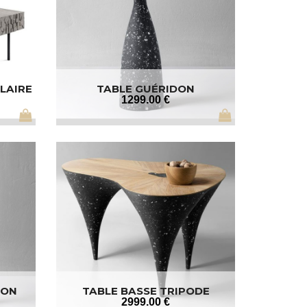
LAIRE
TABLE GUÉRIDON
1299
.00
€
LON
TABLE BASSE TRIPODE
2999
.00
€