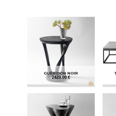
GUÉRIDON NOIR
2429
.00
€