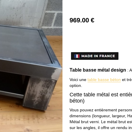
969
.00
€
Table basse métal design
: A
Voici une
table basse béton
et tr
option.
Cette table métal est enti
béton)
Vous pouvez entièrement personna
dimensions (longueur, largeur, Hau
Métal brut verni. Le métal brut e
sur les angles, il offre un rendu i