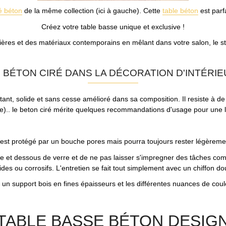
é béton
de la même collection (ici à gauche).
Cette
table béton
est parf
Créez votre table basse unique et exclusive !
es et des matériaux contemporains en mêlant dans votre salon, le style
 BÉTON CIRÉ DANS LA DÉCORATION D'INTÉRI
stant, solide et sans cesse amélioré dans sa composition. Il resiste à
que).. le beton ciré mérite quelques recommandations d'usage pour un
est protégé par un bouche pores mais pourra toujours rester légèreme
e et dessous de verre et de ne pas laisser s'impregner des tâches comme 
ides ou corrosifs. L'entretien se fait tout simplement avec un chiffon do
n support bois en fines épaisseurs et les différentes nuances de coul
TABLE BASSE BÉTON DESIG