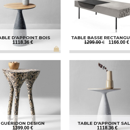
ABLE D'APPOINT BOIS
TABLE BASSE RECTANGU
DESIGN
1118
.36
€
1299
.00
€
1166
.00
€
GUÉRIDON DESIGN
TABLE D'APPOINT SA
1399
.00
€
1118
.36
€