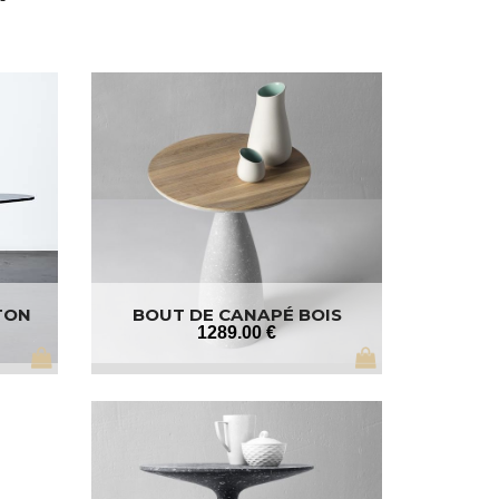
TON
BOUT DE CANAPÉ BOIS
1289
.00
€