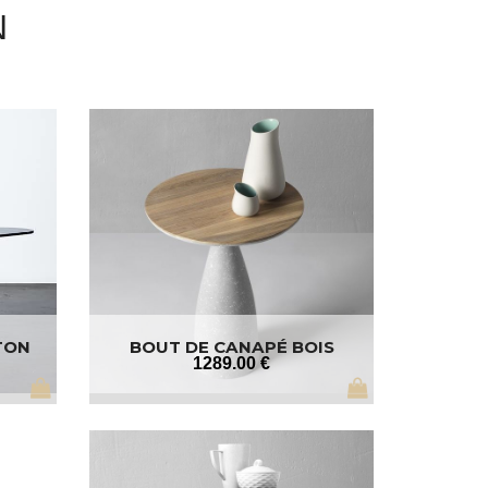
N
TON
BOUT DE CANAPÉ BOIS
1289
.00
€