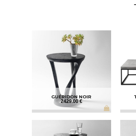
GUÉRIDON NOIR
2429
.00
€