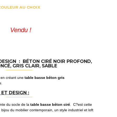
COULEUR AU CHOIX
Vendu !
DESIGN : BÉTON CIRÉ NOIR PROFOND,
NCÉ, GRIS CLAIR, SABLE
e en créant une
table basse béton gris
e.
 ET DESIGN :
ante du socle de la
table basse béton ciré
. C?est cette
ijou du mobilier contemporain, un style industriel et loft