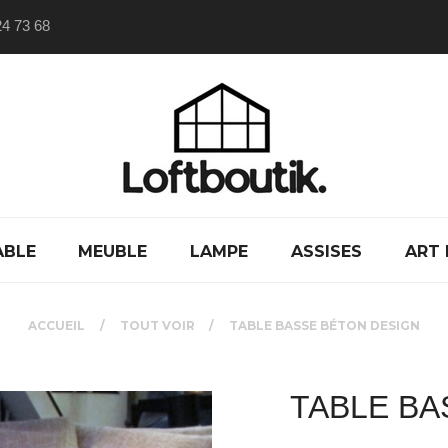
24 73 68
ABLE
MEUBLE
LAMPE
ASSISES
ART 
ACCUEIL
TOUT VOIR
TABLE BASSE BÉTON DESIGN
TABLE BA