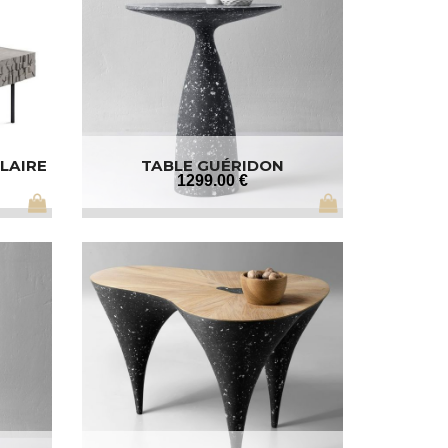
LAIRE
TABLE GUÉRIDON
1299
.00
€