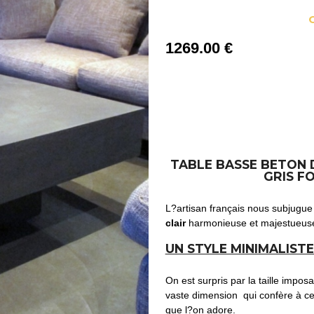
1269
.00
€
TABLE BASSE BETON 
GRIS FO
L?artisan français nous subjugu
clair
harmonieuse et majestueus
UN STYLE MINIMALISTE
On est surpris par la taille impos
vaste dimension qui confère à ce b
que l?on adore.