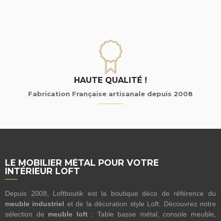
HAUTE QUALITÉ !
Fabrication Française artisanale depuis 2008
LE MOBILIER MÉTAL POUR VOTRE
INTÉRIEUR LOFT
Depuis 2008, Loftboutik est la boutique déco de référence du
meuble industriel
et de la décoration style Loft. Découvrez notre
sélection de
meuble loft
: Table basse métal, console meuble,