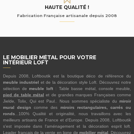
HAUTE QUALITÉ !
Fabrication Française artisanale depuis 2008
LE MOBILIER MÉTAL POUR VOTRE
INTÉRIEUR LOFT
Depuis 2008, Loftboutik est la boutique déco de référence du
meuble industriel
et de la décoration style Loft. Découvrez notre
sélection de
meuble loft
: Table basse métal, console meuble,
pied de table métal
et de grandes marques Françaises comme
Jielde, Tolix, Qui est Paul.. Nous sommes spécialiste du
miroir
mural design
comme des
miroirs rectangulaires, carrés ou
ronds
...100% Qualité et originalité, nous travaillons avec les
meilleurs artisans de France et d'Europe. Depuis 2008, Loftboutik
s'est imposée dans l'aménagement et la décoration esprit loft.
Leader français de la vente en ligne de
mobilier métal
. Découvrez