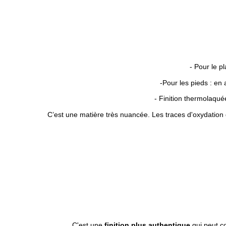
- Pour le p
-Pour les pieds : en
- Finition thermolaquée
C’est une matière très nuancée. Les traces d'oxydation
C'est une
finition plus authentique
qui peut co