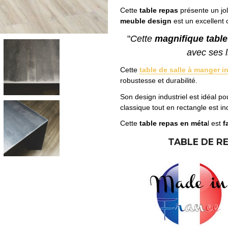
Cette
table repas
présente un jol
meuble design
est un excellent 
"
Cette
magnifique table
avec ses 
Cette
table de salle à manger in
robustesse et durabilité.
Son design industriel est idéal po
classique tout en rectangle est i
Cette
table repas en méta
l est
f
TABLE DE R