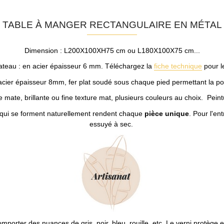
TABLE À MANGER RECTANGULAIRE EN MÉTAL
Dimension : L200X100XH75 cm ou L180X100X75 cm...
lateau : en acier épaisseur 6 mm. Téléchargez la
fiche technique
pour l
 acier épaisseur 8mm, fer plat soudé sous chaque pied permettant la po
 mate, brillante ou fine texture mat, plusieurs couleurs au choix. Pein
 qui se forment naturellement rendent chaque
pièce unique
. Pour l'en
essuyé à sec.
mporter des nuances de gris, noir, bleu, rouille, etc. Le verni protège