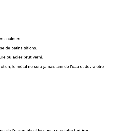
es couleurs.
se de patins téflons.
ture ou
acier brut
verni.
tretien, le métal ne sera jamais ami de l'eau et devra être
 ensuite l'ensemble et lui donne une
jolie finition
.