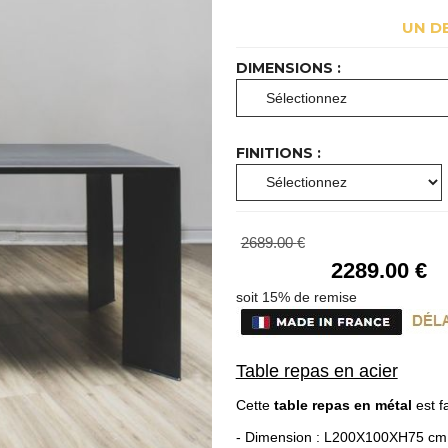
UN D
DIMENSIONS :
FINITIONS :
2689
.00
€
2289
.00
€
Table repas en acier
Cette
table repas en métal
est 
- Dimension : L200X100XH75 c