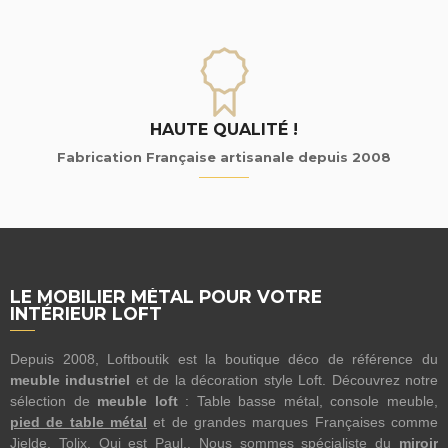
HAUTE QUALITÉ !
Fabrication Française artisanale depuis 2008
LE MOBILIER MÉTAL POUR VOTRE
INTÉRIEUR LOFT
Depuis 2008, Loftboutik est la boutique déco de référence du
meuble industriel
et de la décoration style Loft. Découvrez notre
sélection de
meuble loft
: Table basse métal, console meuble,
pied de table métal
et de grandes marques Françaises comme
Jielde, Tolix, Qui est Paul.. Nous sommes spécialiste du
miroir