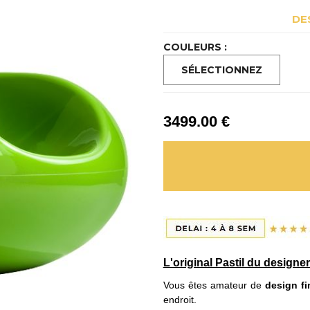
DE
COULEURS :
3499
.00
€
L'original Pastil du designe
Vous êtes amateur de
design f
endroit.