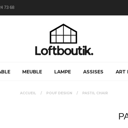
24 73 68
ABLE
MEUBLE
LAMPE
ASSISES
ART 
ACCUEIL
POUF DESIGN
PASTIL CHAIR
P