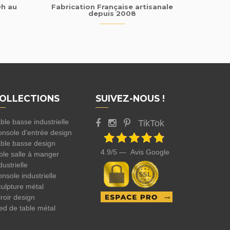
0h au
Fabrication Française artisanale
depuis 2008
OLLECTIONS
SUIVEZ-NOUS !
ble basse industrielle
TikTok
nsole d'entrée design
ble basse design
4.9/5 — Avis Google
ble salle à manger
dustrielle
nsole industrielle
ulpture métal
roir design
ed de table métal