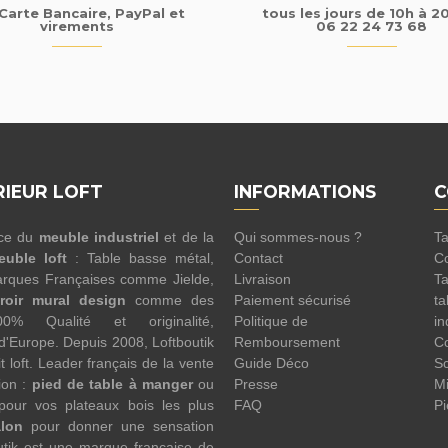
Carte Bancaire, PayPal et
tous les jours de 10h à 2
virements
06 22 24 73 68
RIEUR LOFT
INFORMATIONS
C
nce du
meuble industriel
et de la
Qui sommes-nous ?
Ta
euble loft
: Table basse métal,
Contact
Co
rques Françaises comme Jielde,
Livraison
Ta
roir mural design
comme des
Paiement sécurisé
ta
100% Qualité et originalité,
Politique de
in
 d'Europe. Depuis 2008, Loftboutik
Remboursement
Co
 loft. Leader français de la vente
Guide Déco
Sc
ion :
pied de table à manger
ou
Presse
Mi
pour vos plateaux bois les plus
FAQ
Pi
alon
pour donner une sensation
utik est une marque française de