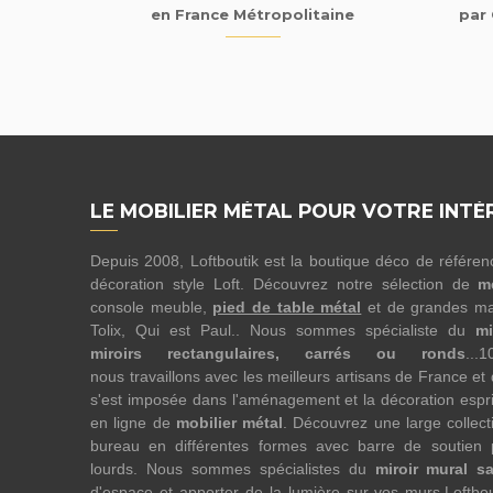
en France Métropolitaine
par 
LE MOBILIER MÉTAL POUR VOTRE INTÉ
Depuis 2008, Loftboutik est la boutique déco de référe
décoration style Loft. Découvrez notre sélection de
m
console meuble,
pied de table métal
et de grandes ma
Tolix, Qui est Paul.. Nous sommes spécialiste du
mi
miroirs rectangulaires, carrés ou ronds
...
nous travaillons avec les meilleurs artisans de France et
s'est imposée dans l'aménagement et la décoration esprit
en ligne de
mobilier métal
. Découvrez une large collect
bureau en différentes formes avec barre de soutien 
lourds. Nous sommes spécialistes du
miroir mural s
d'espace et apporter de la lumière sur vos murs.Loftbo