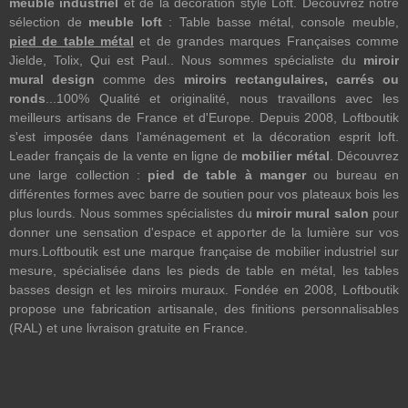
meuble industriel
et de la décoration style Loft. Découvrez notre
sélection de
meuble loft
: Table basse métal, console meuble,
pied de table métal
et de grandes marques Françaises comme
Jielde, Tolix, Qui est Paul.. Nous sommes spécialiste du
miroir
mural design
comme des
miroirs rectangulaires, carrés ou
ronds
...100% Qualité et originalité, nous travaillons avec les
meilleurs artisans de France et d'Europe. Depuis 2008, Loftboutik
s'est imposée dans l'aménagement et la décoration esprit loft.
Leader français de la vente en ligne de
mobilier métal
. Découvrez
une large collection :
pied de table à manger
ou bureau en
différentes formes avec barre de soutien pour vos plateaux bois les
plus lourds. Nous sommes spécialistes du
miroir mural salon
pour
donner une sensation d'espace et apporter de la lumière sur vos
murs.Loftboutik est une marque française de mobilier industriel sur
mesure, spécialisée dans les pieds de table en métal, les tables
basses design et les miroirs muraux. Fondée en 2008, Loftboutik
propose une fabrication artisanale, des finitions personnalisables
(RAL) et une livraison gratuite en France.