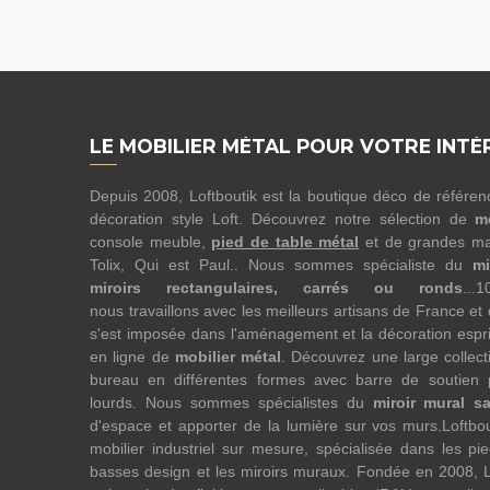
LE MOBILIER MÉTAL POUR VOTRE INTÉ
Depuis 2008, Loftboutik est la boutique déco de référe
décoration style Loft. Découvrez notre sélection de
m
console meuble,
pied de table métal
et de grandes ma
Tolix, Qui est Paul.. Nous sommes spécialiste du
mi
miroirs rectangulaires, carrés ou ronds
...
nous travaillons avec les meilleurs artisans de France et
s'est imposée dans l'aménagement et la décoration esprit
en ligne de
mobilier métal
. Découvrez une large collect
bureau en différentes formes avec barre de soutien 
lourds. Nous sommes spécialistes du
miroir mural s
d'espace et apporter de la lumière sur vos murs.Loftbo
mobilier industriel sur mesure, spécialisée dans les pi
basses design et les miroirs muraux. Fondée en 2008, L