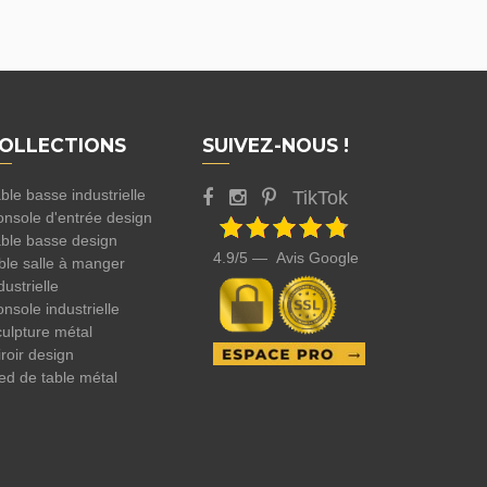
OLLECTIONS
SUIVEZ-NOUS !
ble basse industrielle
TikTok
nsole d'entrée design
ble basse design
4.9/5 — Avis Google
ble salle à manger
dustrielle
nsole industrielle
ulpture métal
roir design
ed de table métal