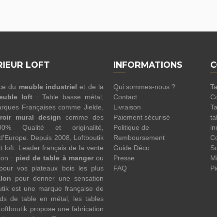
RIEUR LOFT
INFORMATIONS
C
nce du
meuble industriel
et de la
Qui sommes-nous ?
Ta
euble loft
: Table basse métal,
Contact
Co
rques Françaises comme Jielde,
Livraison
Ta
roir mural design
comme des
Paiement sécurisé
ta
100% Qualité et originalité,
Politique de
in
 d'Europe. Depuis 2008, Loftboutik
Remboursement
Co
 loft. Leader français de la vente
Guide Déco
Sc
ion :
pied de table à manger
ou
Presse
Mi
pour vos plateaux bois les plus
FAQ
Pi
alon
pour donner une sensation
utik est une marque française de
eds de table en métal, les tables
oftboutik propose une fabrication