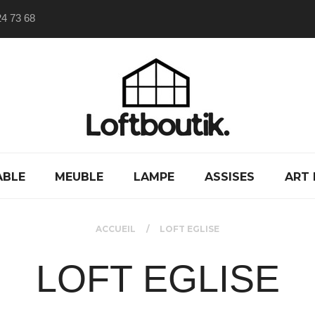
24 73 68
ABLE
MEUBLE
LAMPE
ASSISES
ART 
ACCUEIL
LOFT EGLISE
LOFT EGLISE