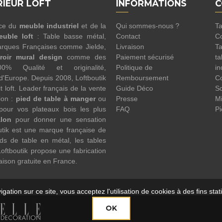
RIEUR LOFT
INFORMATIONS
C
nce du
meuble industriel
et de la
Qui sommes-nous ?
Ta
euble loft
: Table basse métal,
Contact
Co
rques Françaises comme Jielde,
Livraison
Ta
roir mural design
comme des
Paiement sécurisé
ta
100% Qualité et originalité,
Politique de
in
 d'Europe. Depuis 2008, Loftboutik
Remboursement
Co
 loft. Leader français de la vente
Guide Déco
Sc
ion :
pied de table à manger
ou
Presse
Mi
pour vos plateaux bois les plus
FAQ
Pi
alon
pour donner une sensation
utik est une marque française de
eds de table en métal, les tables
oftboutik propose une fabrication
raison gratuite en France.
gation sur ce site, vous acceptez l'utilisation de cookies à des fins sta
OK