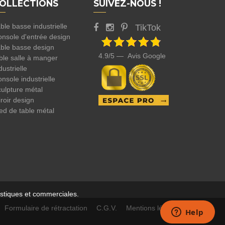
OLLECTIONS
SUIVEZ-NOUS !
ble basse industrielle
TikTok
nsole d'entrée design
ble basse design
4.9/5 — Avis Google
ble salle à manger
dustrielle
nsole industrielle
ulpture métal
roir design
ed de table métal
tistiques et commerciales.
Formulaire de rétractation
C.G.V.
Mentions légales