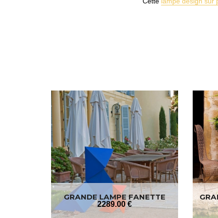
Cette
lampe design sur 
GRANDE LAMPE FANETTE
GRA
2289
.00
€