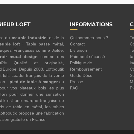
RIEUR LOFT
INFORMATIONS
C
nce du
meuble industriel
et de la
Qui sommes-nous ?
Ta
euble loft
: Table basse métal,
Contact
Co
rques Françaises comme Jielde,
Livraison
Ta
roir mural design
comme des
Paiement sécurisé
ta
100% Qualité et originalité,
Politique de
in
 d'Europe. Depuis 2008, Loftboutik
Remboursement
Co
 loft. Leader français de la vente
Guide Déco
Sc
ion :
pied de table à manger
ou
Presse
Mi
pour vos plateaux bois les plus
FAQ
Pi
alon
pour donner une sensation
utik est une marque française de
eds de table en métal, les tables
oftboutik propose une fabrication
raison gratuite en France.