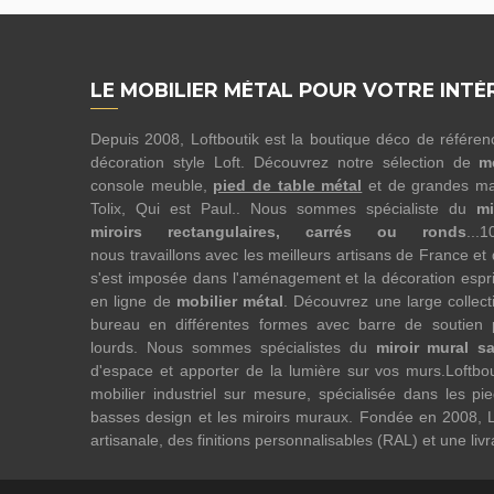
LE MOBILIER MÉTAL POUR VOTRE INTÉ
Depuis 2008, Loftboutik est la boutique déco de référe
décoration style Loft. Découvrez notre sélection de
m
console meuble,
pied de table métal
et de grandes ma
Tolix, Qui est Paul.. Nous sommes spécialiste du
mi
miroirs rectangulaires, carrés ou ronds
...
nous travaillons avec les meilleurs artisans de France et
s'est imposée dans l'aménagement et la décoration esprit
en ligne de
mobilier métal
. Découvrez une large collect
bureau en différentes formes avec barre de soutien 
lourds. Nous sommes spécialistes du
miroir mural s
d'espace et apporter de la lumière sur vos murs.Loftbo
mobilier industriel sur mesure, spécialisée dans les pi
basses design et les miroirs muraux. Fondée en 2008, L
artisanale, des finitions personnalisables (RAL) et une liv