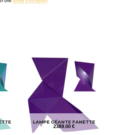
ici une
lampe d'exception
.
ETTE
LAMPE GÉANTE FANETTE
2389
.00
€