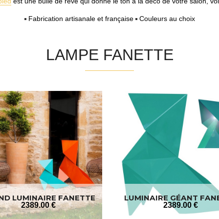
pied
est une bulle de rêve qui donne le ton à la déco de votre salon, vo
Fabrication artisanale et française
Couleurs au choix
LAMPE FANETTE
ND LUMINAIRE FANETTE
LUMINAIRE GÉANT FAN
2389
.00
€
2389
.00
€