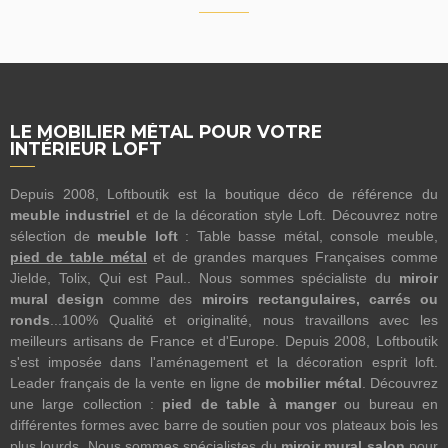
LE MOBILIER MÉTAL POUR VOTRE
INTÉRIEUR LOFT
Depuis 2008, Loftboutik est la boutique déco de référence du
meuble industriel
et de la décoration style Loft. Découvrez notre
sélection de
meuble loft
: Table basse métal, console meuble,
pied de table métal
et de grandes marques Françaises comme
Jielde, Tolix, Qui est Paul.. Nous sommes spécialiste du
miroir
mural design
comme des
miroirs rectangulaires, carrés ou
ronds
...100% Qualité et originalité, nous travaillons avec les
meilleurs artisans de France et d'Europe. Depuis 2008, Loftboutik
s'est imposée dans l'aménagement et la décoration esprit loft.
Leader français de la vente en ligne de
mobilier métal
. Découvrez
une large collection :
pied de table à manger
ou bureau en
différentes formes avec barre de soutien pour vos plateaux bois les
plus lourds. Nous sommes spécialistes du
miroir mural salon
pour