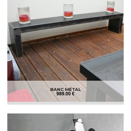
BANC MÉTAL
989
.00
€