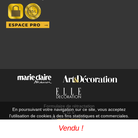
Formulaire de rétractation
En poursuivant votre navigation sur ce site, vous acceptez
C.G.V.
l'utilisation de cookies à des fins statistiques et commerciales.
Mentions légales
OK
Vendu !