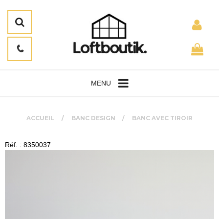
MENU
ACCUEIL
BANC DESIGN
BANC AVEC TIROIR
Réf. : 8350037