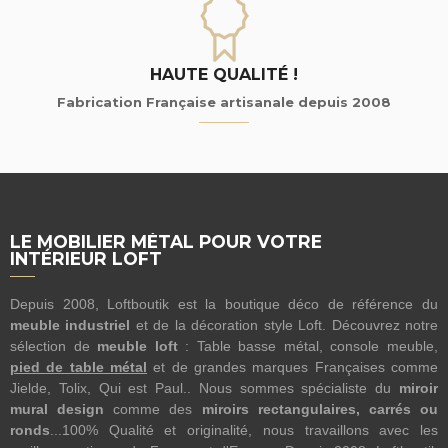
HAUTE QUALITÉ !
Fabrication Française artisanale depuis 2008
LE MOBILIER MÉTAL POUR VOTRE
INTÉRIEUR LOFT
Depuis 2008, Loftboutik est la boutique déco de référence du
meuble industriel
et de la décoration style Loft. Découvrez notre
sélection de
meuble loft
: Table basse métal, console meuble,
pied de table métal
et de grandes marques Françaises comme
Jielde, Tolix, Qui est Paul.. Nous sommes spécialiste du
miroir
mural design
comme des
miroirs rectangulaires, carrés ou
ronds
...100% Qualité et originalité, nous travaillons avec les