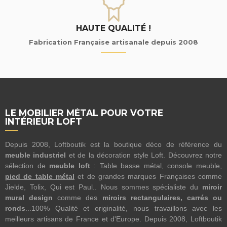
HAUTE QUALITÉ !
Fabrication Française artisanale depuis 2008
LE MOBILIER MÉTAL POUR VOTRE
INTÉRIEUR LOFT
Depuis 2008, Loftboutik est la boutique déco de référence du
meuble industriel
et de la décoration style Loft. Découvrez notre
sélection de
meuble loft
: Table basse métal, console meuble,
pied de table métal
et de grandes marques Françaises comme
Jielde, Tolix, Qui est Paul.. Nous sommes spécialiste du
miroir
mural design
comme des
miroirs rectangulaires, carrés ou
ronds
...100% Qualité et originalité, nous travaillons avec les
meilleurs artisans de France et d'Europe. Depuis 2008, Loftboutik