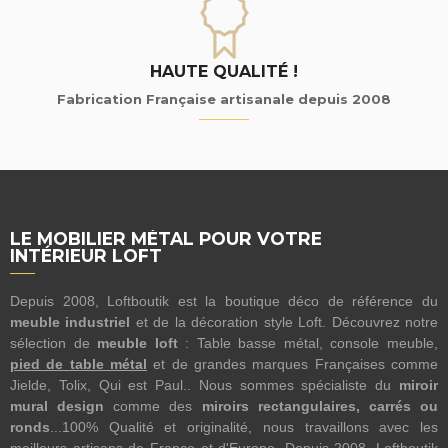
HAUTE QUALITÉ !
Fabrication Française artisanale depuis 2008
LE MOBILIER MÉTAL POUR VOTRE
INTÉRIEUR LOFT
Depuis 2008, Loftboutik est la boutique déco de référence du
meuble industriel
et de la décoration style Loft. Découvrez notre
sélection de
meuble loft
: Table basse métal, console meuble,
pied de table métal
et de grandes marques Françaises comme
Jielde, Tolix, Qui est Paul.. Nous sommes spécialiste du
miroir
mural design
comme des
miroirs rectangulaires, carrés ou
ronds
...100% Qualité et originalité, nous travaillons avec les