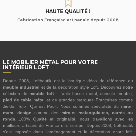
HAUTE QUALITÉ !
Fabrication Française artisanale depuis 2008
LE MOBILIER MÉTAL POUR VOTRE
INTÉRIEUR LOFT
Depuis 2008, Loftboutik est la boutique déco de référence du
meuble industriel
et de la décoration style Loft. Découvrez notre
sélection de
meuble loft
: Table basse métal, console meuble,
pied de table métal
et de grandes marques Françaises comme
Jielde, Tolix, Qui est Paul.. Nous sommes spécialiste du
miroir
mural design
comme des
miroirs rectangulaires, carrés ou
ronds
...100% Qualité et originalité, nous travaillons avec les
meilleurs artisans de France et d'Europe. Depuis 2008, Loftboutik
s'est imposée dans l'aménagement et la décoration esprit loft.