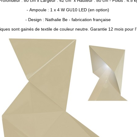
Profondeur : 80 cm x Largeur : 42 cm x Hauteur : 80 cm - Poids : 4.5 k
- Ampoule : 1 x 4 W GU10 LED (en option)
- Design : Nathalie Be - fabrication française
ques sont gainés de textile de couleur neutre. Garantie 12 mois pour l'