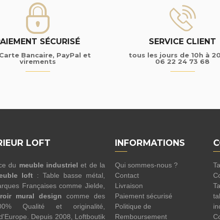
PAIEMENT SÉCURISÉ
SERVICE CLIENT
Carte Bancaire, PayPal et
tous les jours de 10h à 2
virements
06 22 24 73 68
RIEUR LOFT
INFORMATIONS
C
nce du
meuble industriel
et de la
Qui sommes-nous ?
Ta
euble loft
: Table basse métal,
Contact
Co
rques Françaises comme Jielde,
Livraison
Ta
roir mural design
comme des
Paiement sécurisé
ta
100% Qualité et originalité,
Politique de
in
 d'Europe. Depuis 2008, Loftboutik
Remboursement
Co