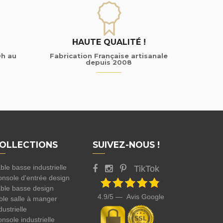
HAUTE QUALITÉ !
0h au
Fabrication Française artisanale
depuis 2008
OLLECTIONS
SUIVEZ-NOUS !
ble basse industrielle
TikTok
nsole d'entrée design
ble basse design
4.9/5 — Avis Google
ble salle à manger
dustrielle
nsole industrielle