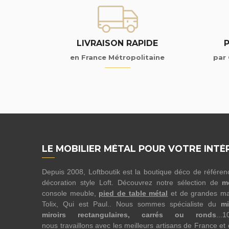
LIVRAISON RAPIDE
en France Métropolitaine
par 
LE MOBILIER MÉTAL POUR VOTRE INTÉ
Depuis 2008, Loftboutik est la boutique déco de référe
décoration style Loft. Découvrez notre sélection de
m
console meuble,
pied de table métal
et de grandes ma
Tolix, Qui est Paul.. Nous sommes spécialiste du
mi
miroirs rectangulaires, carrés ou ronds
...
nous travaillons avec les meilleurs artisans de France et