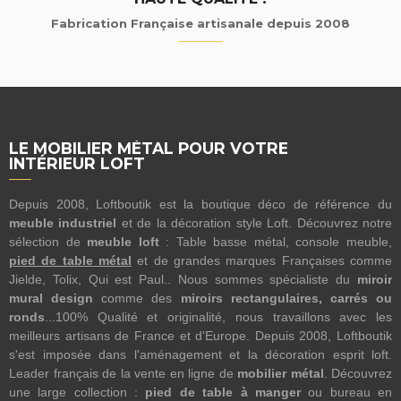
Fabrication Française artisanale depuis 2008
LE MOBILIER MÉTAL POUR VOTRE
INTÉRIEUR LOFT
Depuis 2008, Loftboutik est la boutique déco de référence du
meuble industriel
et de la décoration style Loft. Découvrez notre
sélection de
meuble loft
: Table basse métal, console meuble,
pied de table métal
et de grandes marques Françaises comme
Jielde, Tolix, Qui est Paul.. Nous sommes spécialiste du
miroir
mural design
comme des
miroirs rectangulaires, carrés ou
ronds
...100% Qualité et originalité, nous travaillons avec les
meilleurs artisans de France et d'Europe. Depuis 2008, Loftboutik
s'est imposée dans l'aménagement et la décoration esprit loft.
Leader français de la vente en ligne de
mobilier métal
. Découvrez
une large collection :
pied de table à manger
ou bureau en