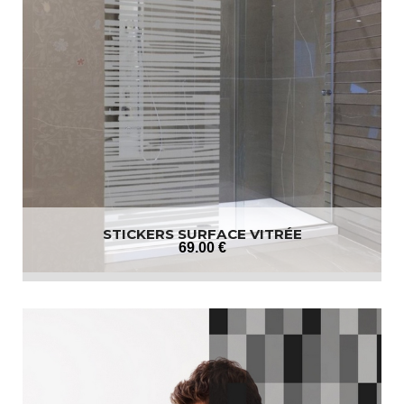
STICKERS SURFACE VITRÉE
69
.00
€