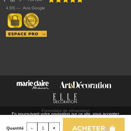
4.9/5 — Avis Google
Formulaire de rétractation
En poursuivant votre navigation sur ce site, vous acceptez
C.G.V.
l'utilisation de cookies à des fins statistiques et commerciales.
Mentions légales
Quantité
OK