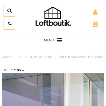
MENU
ACCUEIL
FILM POUR VITRE
FILM POUR VITRE DÉGRADÉ
Réf. : 9710652