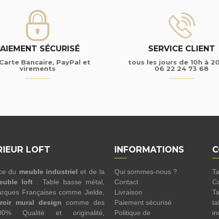
PAIEMENT SÉCURISÉ
SERVICE CLIENT
Carte Bancaire, PayPal et
tous les jours de 10h à 2
virements
06 22 24 73 68
RIEUR LOFT
INFORMATIONS
C
nce du
meuble industriel
et de la
Qui sommes-nous ?
Ta
euble loft
: Table basse métal,
Contact
Co
rques Françaises comme Jielde,
Livraison
Ta
roir mural design
comme des
Paiement sécurisé
ta
100% Qualité et originalité,
Politique de
in