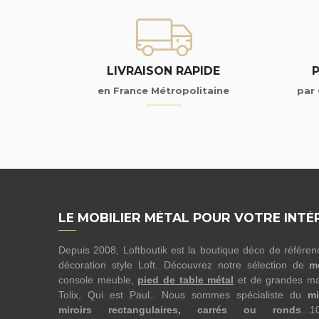
LIVRAISON RAPIDE
en France Métropolitaine
par 
LE MOBILIER MÉTAL POUR VOTRE INTÉ
Depuis 2008, Loftboutik est la boutique déco de référe
décoration style Loft. Découvrez notre sélection de
m
console meuble,
pied de table métal
et de grandes ma
Tolix, Qui est Paul.. Nous sommes spécialiste du
mi
miroirs rectangulaires, carrés ou ronds
...