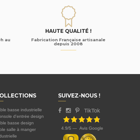
HAUTE QUALITÉ !
0h au
Fabrication Française artisanale
depuis 2008
OLLECTIONS
SUIVEZ-NOUS !
ble basse industrielle
TikTok
nsole d'entrée design
ble basse design
4.9/5 — Avis Google
ble salle à manger
dustrielle